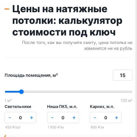
Цены на натяжные
потолки: калькулятор
стоимости под ключ
После того, как вы получите смету, цена потолка не
изменится ни на рубль
Площадь помещения, м²
1 м²
120 м²
Светильники
Ниша ПК5, м.п.
Карниз, м.п.
-
+
-
+
-
+
450 ₽/шт
1 500 ₽/м
900 ₽/м